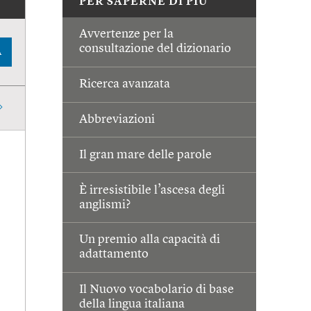
PER SAPERNE DI PIÙ
Avvertenze per la
consultazione del dizionario
A
Ricerca avanzata
Abbreviazioni
Il gran mare delle parole
È irresistibile l’ascesa degli
anglismi?
Un premio alla capacità di
adattamento
Il Nuovo vocabolario di base
della lingua italiana