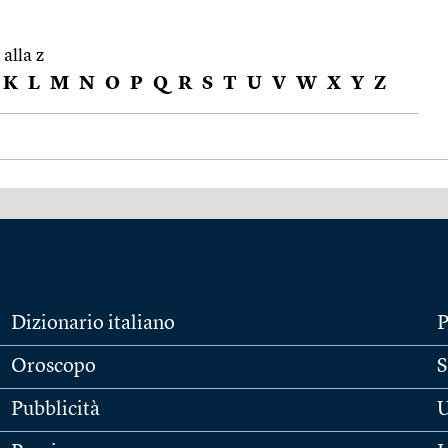
 alla z
K
L
M
N
O
P
Q
R
S
T
U
V
W
X
Y
Z
Dizionario italiano
P
Oroscopo
S
Pubblicità
U