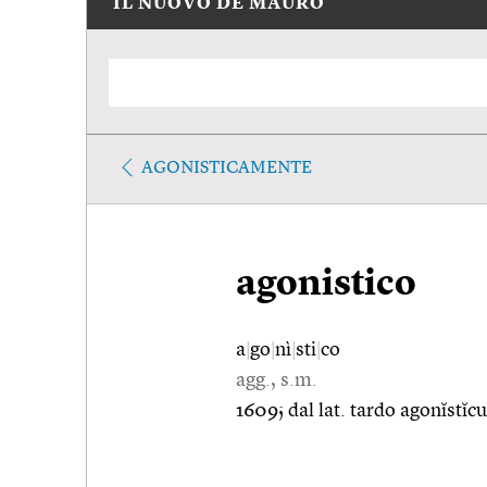
IL NUOVO DE MAURO
AGONISTICAMENTE
agonistico
a
|
go
|
nì
|
sti
|
co
agg., s.m.
1609; dal lat. tardo agonĭstĭcu