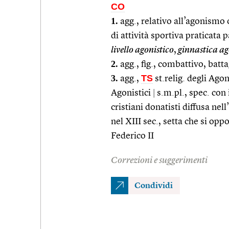
CO
1.
agg., relativo all’agonismo o
di attività sportiva praticata 
livello agonistico
,
ginnastica ag
2.
agg., fig., combattivo, batta
3.
TS
agg.,
st.relig. degli Agon
Agonistici
|
s.m.pl., spec. con 
cristiani donatisti diffusa ne
nel XIII sec., setta che si op
Federico II
Correzioni e suggerimenti
Condividi