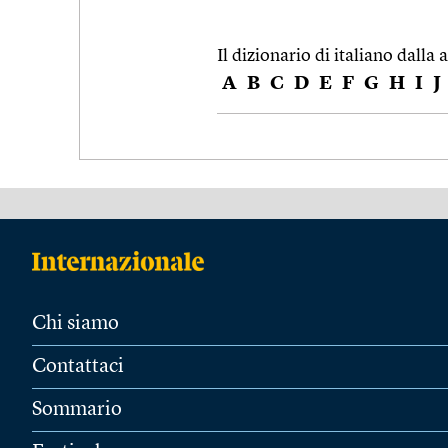
Il dizionario di italiano dalla a
A
B
C
D
E
F
G
H
I
J
Chi siamo
Contattaci
Sommario