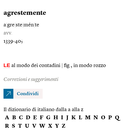
agrestemente
a
|
gre
|
ste
|
mén
|
te
avv.
1339-40;
LE
al modo dei contadini
|
fig., in modo rozzo
Correzioni e suggerimenti
Condividi
Il dizionario di italiano dalla a alla z
A
B
C
D
E
F
G
H
I
J
K
L
M
N
O
P
Q
R
S
T
U
V
W
X
Y
Z