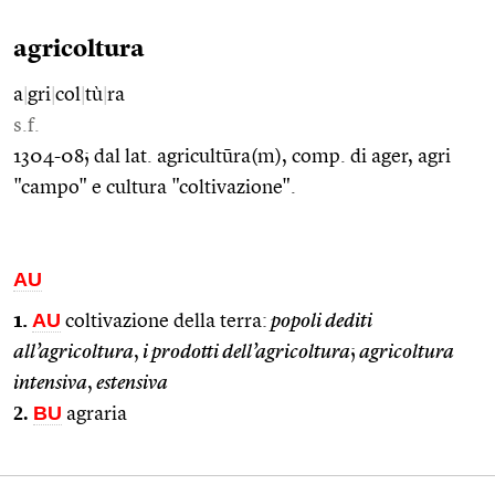
agricoltura
a
|
gri
|
col
|
tù
|
ra
s.f.
1304-08; dal lat. agricultūra(m), comp. di ager, agri
"campo" e cultura "coltivazione".
AU
AU
1.
coltivazione della terra:
popoli dediti
all’agricoltura
,
i prodotti dell’agricoltura
;
agricoltura
intensiva
,
estensiva
2.
BU
agraria