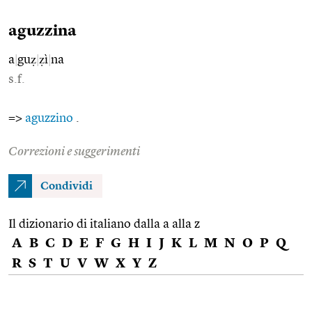
aguzzina
a
|
guẓ
|
ẓì
|
na
s.f.
=>
aguzzino
.
Correzioni e suggerimenti
Condividi
Il dizionario di italiano dalla a alla z
A
B
C
D
E
F
G
H
I
J
K
L
M
N
O
P
Q
R
S
T
U
V
W
X
Y
Z