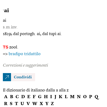
ai
1
ai
s.m.inv.
1829; dal portogh. ai, dal tupì ai.
TS
zool.
=>
bradipo tridattilo
Correzioni e suggerimenti
Condividi
Il dizionario di italiano dalla a alla z
A
B
C
D
E
F
G
H
I
J
K
L
M
N
O
P
Q
R
S
T
U
V
W
X
Y
Z