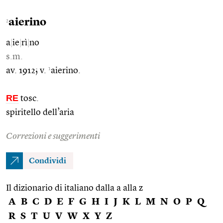
aierino
2
a
|
ie
|
rì
|
no
s.m.
1
av. 1912; v.
aierino.
RE
tosc.
spiritello dell’aria
Correzioni e suggerimenti
Condividi
Il dizionario di italiano dalla a alla z
A
B
C
D
E
F
G
H
I
J
K
L
M
N
O
P
Q
R
S
T
U
V
W
X
Y
Z