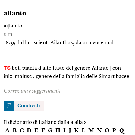
ailanto
ai
|
làn
|
to
s.m.
1829; dal lat. scient. Ailanthus, da una voce mal.
TS
bot. pianta d’alto fusto del genere Ailanto
|
con
iniz. maiusc., genere della famiglia delle Simarubacee
Correzioni e suggerimenti
Condividi
Il dizionario di italiano dalla a alla z
A
B
C
D
E
F
G
H
I
J
K
L
M
N
O
P
Q