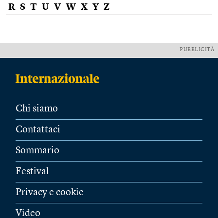
R
S
T
U
V
W
X
Y
Z
PUBBLICITÀ
Chi siamo
Contattaci
Sommario
Festival
Privacy e cookie
Video