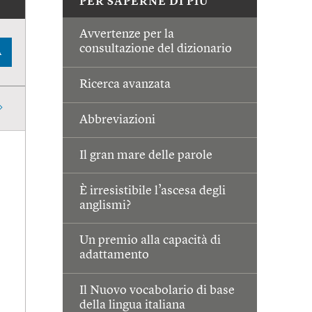
PER SAPERNE DI PIÙ
Avvertenze per la
consultazione del dizionario
A
Ricerca avanzata
Abbreviazioni
Il gran mare delle parole
È irresistibile l’ascesa degli
anglismi?
Un premio alla capacità di
adattamento
Il Nuovo vocabolario di base
della lingua italiana