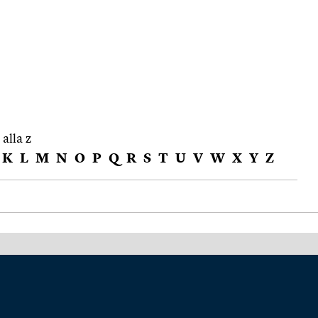
 alla z
K
L
M
N
O
P
Q
R
S
T
U
V
W
X
Y
Z