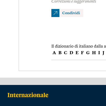
Correzioni e suggerimenti
Condividi
Il dizionario di italiano dalla a
A
B
C
D
E
F
G
H
I
J