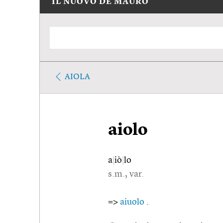
IL NUOVO DE MAURO
AIOLA
aiolo
a
|
iò
|
lo
s.m., var.
=>
aiuolo
.