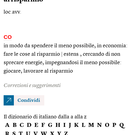
loc.avv.
CO
in modo da spendere il meno possibile, in economia:
fare le cose al risparmio
|
estens.
, cercando di non
sprecare energie, impegnandosi il meno possibile:
giocare, lavorare al risparmio
Correzioni e suggerimenti
Condividi
Il dizionario di italiano dalla a alla z
A
B
C
D
E
F
G
H
I
J
K
L
M
N
O
P
Q
R
S
T
U
V
W
X
Y
Z