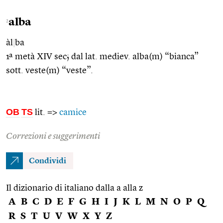
alba
2
àl
|
ba
1ª metà XIV sec; dal lat. mediev. alba(m) “bianca”
sott. veste(m) “veste”.
OB
TS
lit. =>
camice
Correzioni e suggerimenti
Condividi
Il dizionario di italiano dalla a alla z
A
B
C
D
E
F
G
H
I
J
K
L
M
N
O
P
Q
R
S
T
U
V
W
X
Y
Z