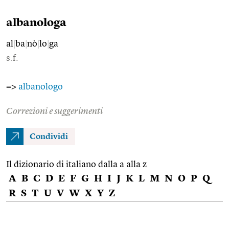
albanologa
al
|
ba
|
nò
|
lo
|
ga
s.f.
=>
albanologo
Correzioni e suggerimenti
Condividi
Il dizionario di italiano dalla a alla z
A
B
C
D
E
F
G
H
I
J
K
L
M
N
O
P
Q
R
S
T
U
V
W
X
Y
Z