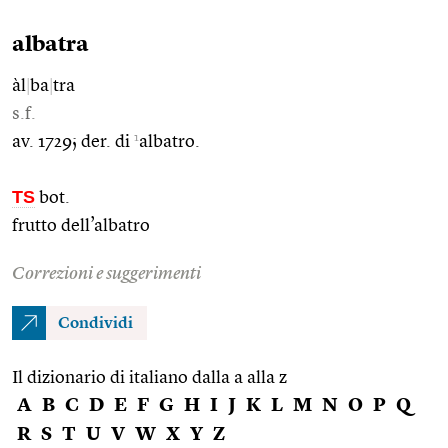
albatra
àl
|
ba
|
tra
s.f.
1
av. 1729; der. di
albatro.
TS
bot.
frutto dell’albatro
Correzioni e suggerimenti
Condividi
Il dizionario di italiano dalla a alla z
A
B
C
D
E
F
G
H
I
J
K
L
M
N
O
P
Q
R
S
T
U
V
W
X
Y
Z