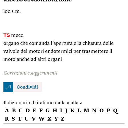
loc.s.m.
TS
mecc.
organo che comanda l’apertura e la chiusura delle
valvole dei motori endotermici per trasmettere il
moto anche ad altri organi
Correzioni e suggerimenti
Condividi
Il dizionario di italiano dalla a alla z
A
B
C
D
E
F
G
H
I
J
K
L
M
N
O
P
Q
R
S
T
U
V
W
X
Y
Z