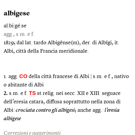
albigese
al
|
bi
|
gé
|
se
agg., s.m. e f.
1829; dal lat. tardo Albigēnse(m), der. di Albĭgi, it.
Albi, città della Francia meridionale.
CO
1. agg.
della città francese di Albi
|
s.m. e f., nativo
o abitante di Albi
2.
TS
s.m. e f.
st.relig. nei secc. XII e XIII: seguace
dell’eresia catara, diffusa soprattutto nella zona di
Albi:
crociata contro gli albigesi
; anche agg.:
l’eresia
albigese
Correzioni e suggerimenti