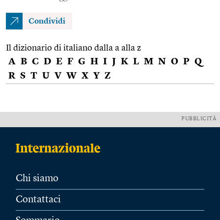
Condividi
Il dizionario di italiano dalla a alla z
A
B
C
D
E
F
G
H
I
J
K
L
M
N
O
P
Q
R
S
T
U
V
W
X
Y
Z
PUBBLICITÀ
Chi siamo
Contattaci