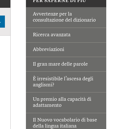
PER SAPERNE DI PIÙ
Avvertenze per la
consultazione del dizionario
A
Ricerca avanzata
Abbreviazioni
Il gran mare delle parole
È irresistibile l’ascesa degli
anglismi?
Un premio alla capacità di
adattamento
Il Nuovo vocabolario di base
della lingua italiana