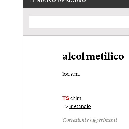
IL NUOVO DE MAURO
alcol metilico
loc.s.m.
TS
chim.
=>
metanolo
Correzioni e suggerimenti