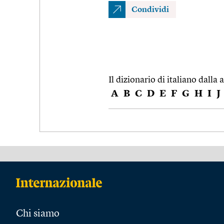
Condividi
Il dizionario di italiano dalla a
A
B
C
D
E
F
G
H
I
J
Chi siamo