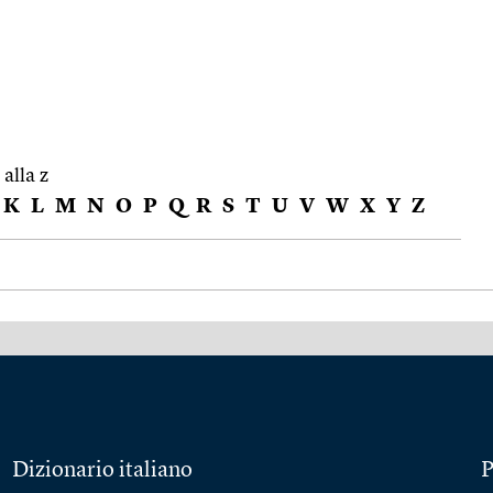
 alla z
K
L
M
N
O
P
Q
R
S
T
U
V
W
X
Y
Z
Dizionario italiano
P