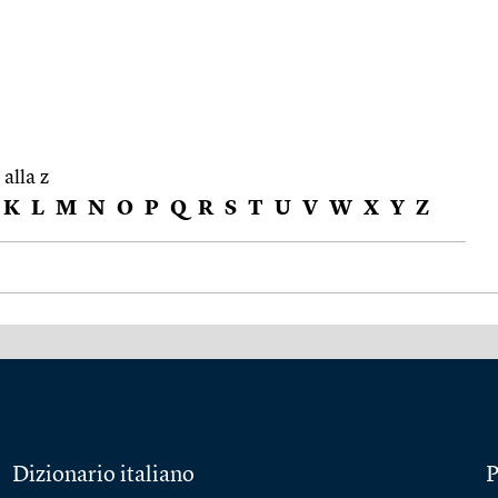
 alla z
K
L
M
N
O
P
Q
R
S
T
U
V
W
X
Y
Z
Dizionario italiano
P