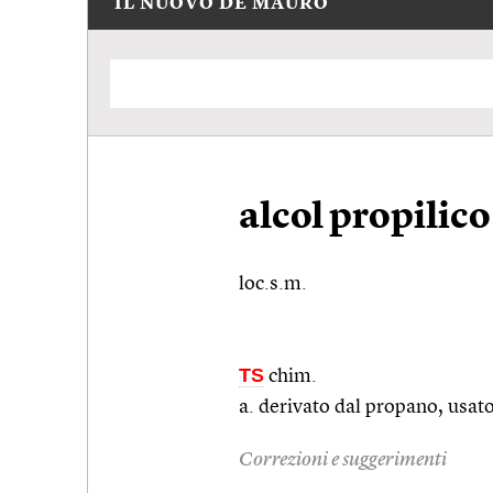
IL NUOVO DE MAURO
alcol propilico
loc.s.m.
TS
chim.
a. derivato dal propano, usat
Correzioni e suggerimenti