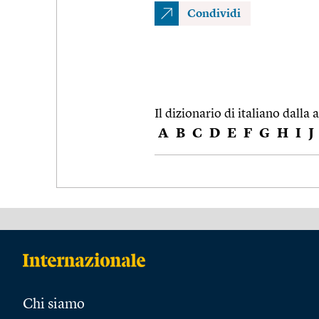
Condividi
Il dizionario di italiano dalla a
A
B
C
D
E
F
G
H
I
J
Chi siamo