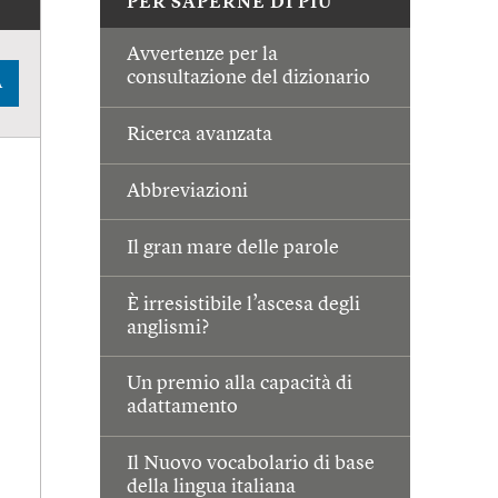
PER SAPERNE DI PIÙ
Avvertenze per la
consultazione del dizionario
A
Ricerca avanzata
Abbreviazioni
Il gran mare delle parole
È irresistibile l’ascesa degli
anglismi?
Un premio alla capacità di
adattamento
Il Nuovo vocabolario di base
della lingua italiana