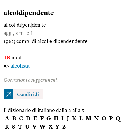
alcoldipendente
al
|
col
|
di
|
pen
|
dèn
|
te
agg., s.m. e f.
1963; comp. di alcol e dipendendente.
TS
med.
=>
alcolista
Correzioni e suggerimenti
Condividi
Il dizionario di italiano dalla a alla z
A
B
C
D
E
F
G
H
I
J
K
L
M
N
O
P
Q
R
S
T
U
V
W
X
Y
Z