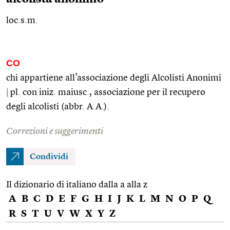
loc.s.m.
CO
chi appartiene all’associazione degli Alcolisti Anonimi
|
pl.
con
iniz.
maiusc.
, associazione per il recupero
degli alcolisti (abbr. A.A.).
Correzioni e suggerimenti
Condividi
Il dizionario di italiano dalla a alla z
A
B
C
D
E
F
G
H
I
J
K
L
M
N
O
P
Q
R
S
T
U
V
W
X
Y
Z