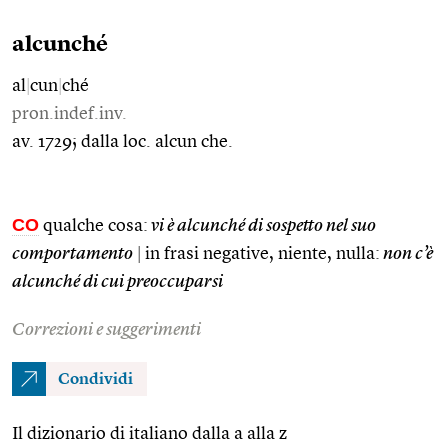
alcunché
al
|
cun
|
ché
pron.indef.inv.
av. 1729; dalla loc. alcun che.
CO
qualche cosa:
vi è alcunché di sospetto nel suo
comportamento
|
in frasi negative, niente, nulla:
non c’è
alcunché di cui preoccuparsi
Correzioni e suggerimenti
Condividi
Il dizionario di italiano dalla a alla z