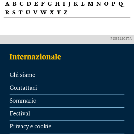
A
B
C
D
E
F
G
H
I
J
K
L
M
N
O
P
Q
R
S
T
U
V
W
X
Y
Z
PUBBLICITÀ
Chi siamo
Contattaci
Sommario
Festival
Privacy e cookie