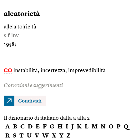
aleatorietà
a
|
le
|
a
|
to
|
rie
|
tà
s.f.inv.
1958;
CO
instabilità, incertezza, imprevedibilità
Correzioni e suggerimenti
Condividi
Il dizionario di italiano dalla a alla z
A
B
C
D
E
F
G
H
I
J
K
L
M
N
O
P
Q
R
S
T
U
V
W
X
Y
Z