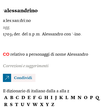
alessandrino
3
a
|
les
|
san
|
drì
|
no
agg.
1
1703; der. del n.p.m. Alessandro con
-ino.
CO
relativo a personaggi di nome Alessandro
Correzioni e suggerimenti
Condividi
Il dizionario di italiano dalla a alla z
A
B
C
D
E
F
G
H
I
J
K
L
M
N
O
P
Q
R
S
T
U
V
W
X
Y
Z