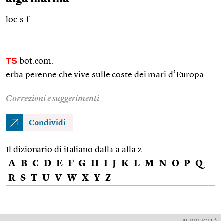
loc.s.f.
TS
bot.com.
erba perenne che vive sulle coste dei mari d’Europa
Correzioni e suggerimenti
Condividi
Il dizionario di italiano dalla a alla z
A
B
C
D
E
F
G
H
I
J
K
L
M
N
O
P
Q
R
S
T
U
V
W
X
Y
Z