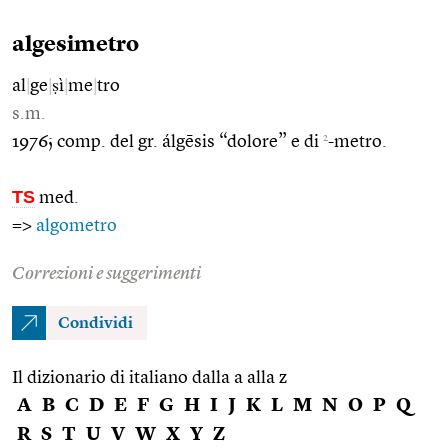
algesimetro
al
|
ge
|
ṣì
|
me
|
tro
s.m.
2
1976; comp. del gr. álgēsis “dolore” e di
-metro.
TS
med.
=>
algometro
Correzioni e suggerimenti
Condividi
Il dizionario di italiano dalla a alla z
A
B
C
D
E
F
G
H
I
J
K
L
M
N
O
P
Q
R
S
T
U
V
W
X
Y
Z