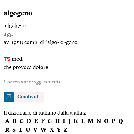
algogeno
al
|
gò
|
ge
|
no
agg.
2
av. 1953; comp. di
algo- e -geno.
TS
med.
che provoca dolore
Correzioni e suggerimenti
Condividi
Il dizionario di italiano dalla a alla z
A
B
C
D
E
F
G
H
I
J
K
L
M
N
O
P
Q
R
S
T
U
V
W
X
Y
Z