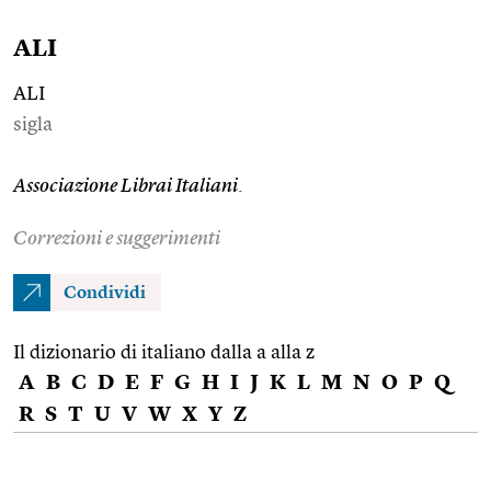
ALI
ALI
sigla
Associazione Librai Italiani
.
Correzioni e suggerimenti
Condividi
Il dizionario di italiano dalla a alla z
A
B
C
D
E
F
G
H
I
J
K
L
M
N
O
P
Q
R
S
T
U
V
W
X
Y
Z