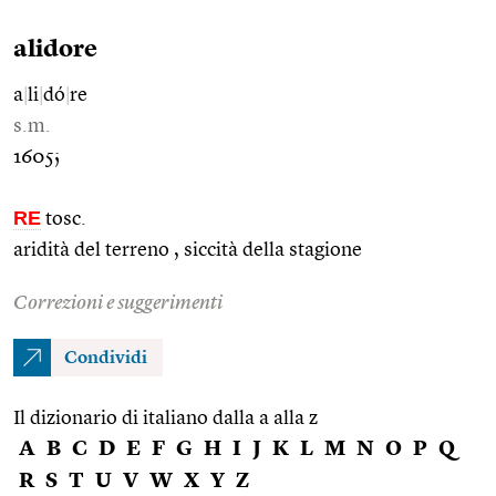
alidore
a
|
li
|
dó
|
re
s.m.
1605;
RE
tosc.
aridità del terreno , siccità della stagione
Correzioni e suggerimenti
Condividi
Il dizionario di italiano dalla a alla z
A
B
C
D
E
F
G
H
I
J
K
L
M
N
O
P
Q
R
S
T
U
V
W
X
Y
Z