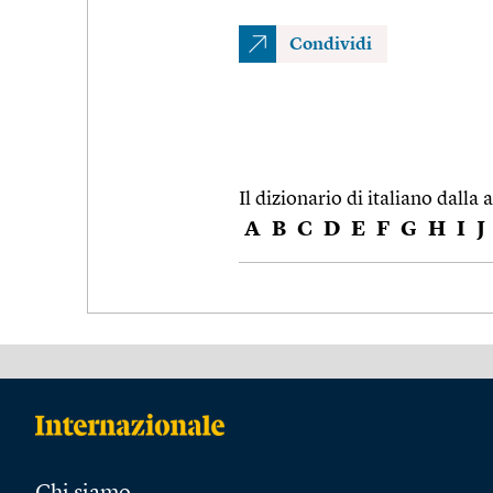
Condividi
Il dizionario di italiano dalla a
A
B
C
D
E
F
G
H
I
J