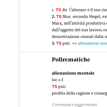
TS
1.
dir. l’alienare e il suo ri
2.
TS
filos. secondo Hegel, es
Marx, nell’attività produttiva
dall’oggetto del suo lavoro; es
demotivazione causati dalla m
3.
TS
psic. =>
alienazione me
Polirematiche
alienazione mentale
loc.s.f.
TS
psic.
perdita della ragione e conse
Correzioni e suggerimenti