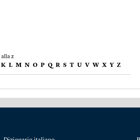
 alla z
K
L
M
N
O
P
Q
R
S
T
U
V
W
X
Y
Z