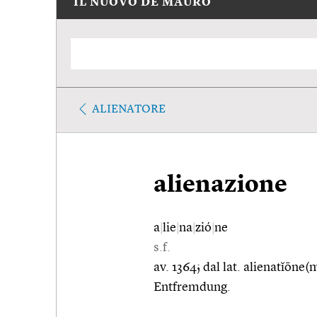
IL NUOVO DE MAURO
ALIENATORE
alienazione
a
|
lie
|
na
|
zió
|
ne
s.f.
av. 1364; dal lat. alienatĭōne(m
Entfremdung.