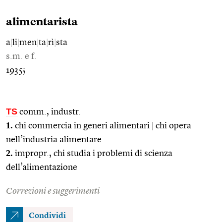
alimentarista
a
|
li
|
men
|
ta
|
rì
|
sta
s.m. e f.
1935;
TS
comm., industr.
1.
chi commercia in generi alimentari
|
chi opera
nell’industria alimentare
2.
impropr., chi studia i problemi di scienza
dell’alimentazione
Correzioni e suggerimenti
Condividi