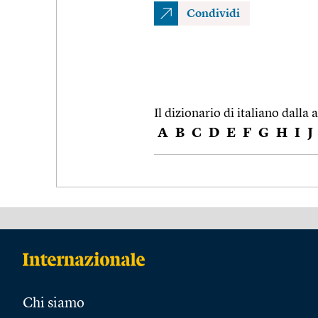
Condividi
Il dizionario di italiano dalla a
A
B
C
D
E
F
G
H
I
J
Chi siamo