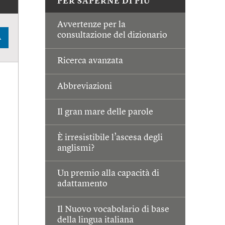
PER SAPERNE DI PIÙ
Avvertenze per la
consultazione del dizionario
A
Ricerca avanzata
Abbreviazioni
Il gran mare delle parole
È irresistibile l’ascesa degli
anglismi?
Un premio alla capacità di
adattamento
Il Nuovo vocabolario di base
della lingua italiana