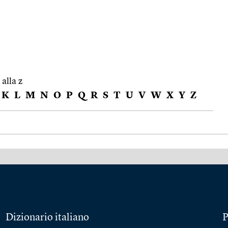
 alla z
K
L
M
N
O
P
Q
R
S
T
U
V
W
X
Y
Z
Dizionario italiano
P