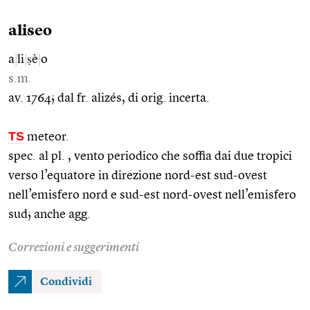
aliseo
a
|
li
|
ṣè
|
o
s.m.
av. 1764; dal fr. alizés, di orig. incerta.
TS
meteor.
spec. al pl. , vento periodico che soffia dai due tropici
verso l’equatore in direzione nord-est sud-ovest
nell’emisfero nord e sud-est nord-ovest nell’emisfero
sud; anche agg.
Correzioni e suggerimenti
Condividi