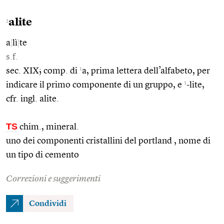
alite
2
a
|
lì
|
te
s.f.
1
sec. XIX; comp. di
a, prima lettera dell’alfabeto, per
1
indicare il primo componente di un gruppo, e
-lite,
cfr. ingl. alite.
TS
chim., mineral.
uno dei componenti cristallini del portland , nome di
un tipo di cemento
Correzioni e suggerimenti
Condividi