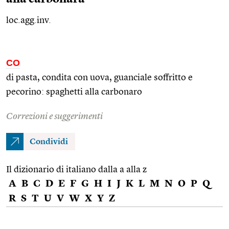
loc.agg.inv.
CO
di pasta, condita con uova, guanciale soffritto e
pecorino: spaghetti alla carbonaro
Correzioni e suggerimenti
Condividi
Il dizionario di italiano dalla a alla z
A
B
C
D
E
F
G
H
I
J
K
L
M
N
O
P
Q
R
S
T
U
V
W
X
Y
Z