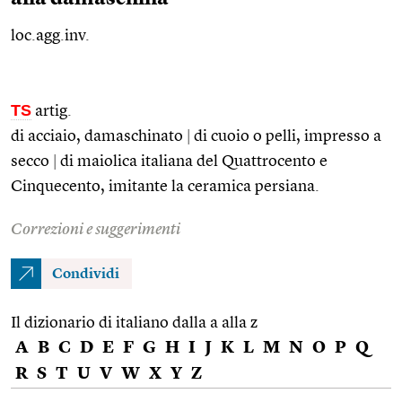
loc.agg.inv.
TS
artig.
di acciaio, damaschinato
|
di cuoio o pelli, impresso a
secco
|
di maiolica italiana del Quattrocento e
Cinquecento, imitante la ceramica persiana.
Correzioni e suggerimenti
Condividi
Il dizionario di italiano dalla a alla z
A
B
C
D
E
F
G
H
I
J
K
L
M
N
O
P
Q
R
S
T
U
V
W
X
Y
Z