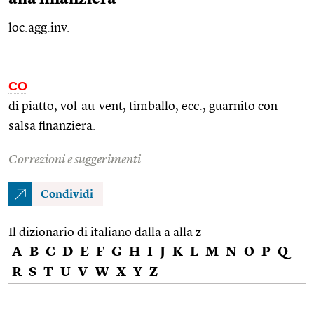
loc.agg.inv.
CO
di piatto, vol-au-vent, timballo,
ecc.
, guarnito con
salsa finanziera.
Correzioni e suggerimenti
Condividi
Il dizionario di italiano dalla a alla z
A
B
C
D
E
F
G
H
I
J
K
L
M
N
O
P
Q
R
S
T
U
V
W
X
Y
Z