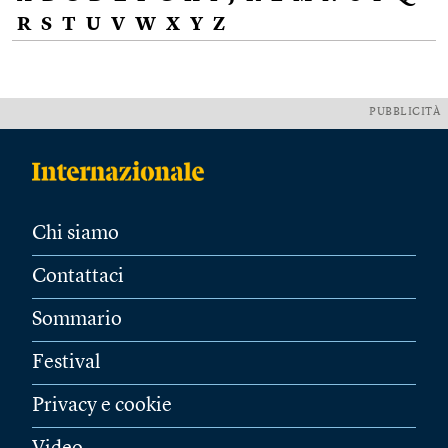
R
S
T
U
V
W
X
Y
Z
PUBBLICITÀ
Chi siamo
Contattaci
Sommario
Festival
Privacy e cookie