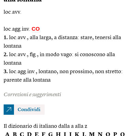
loc.avv.
CO
loc.agg.inv.
1.
loc.avv.
, alla larga, a distanza: stare, tenersi alla
lontana
2.
loc.avv.
,
fig.
, in modo vago: si conoscono alla
lontana
3.
loc.agg.
inv., lontano, non prossimo, non stretto:
parente alla lontana
Correzioni e suggerimenti
Condividi
Il dizionario di italiano dalla a alla z
A
B
C
D
E
F
G
H
I
J
K
L
M
N
O
P
Q