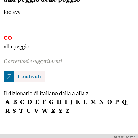
loc.avv.
CO
alla peggio
Correzioni e suggerimenti
Condividi
Il dizionario di italiano dalla a alla z
A
B
C
D
E
F
G
H
I
J
K
L
M
N
O
P
Q
R
S
T
U
V
W
X
Y
Z