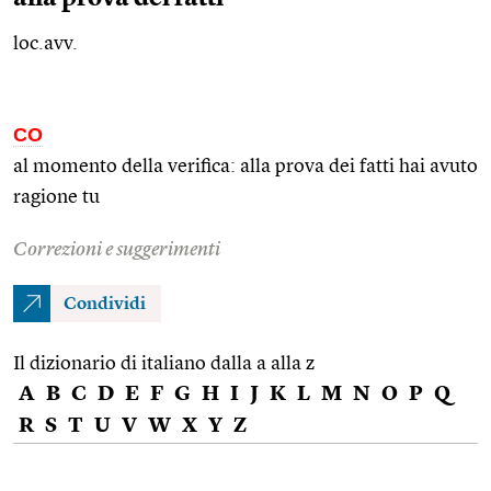
loc.avv.
CO
al momento della verifica: alla prova dei fatti hai avuto
ragione tu
Correzioni e suggerimenti
Condividi
Il dizionario di italiano dalla a alla z
A
B
C
D
E
F
G
H
I
J
K
L
M
N
O
P
Q
R
S
T
U
V
W
X
Y
Z