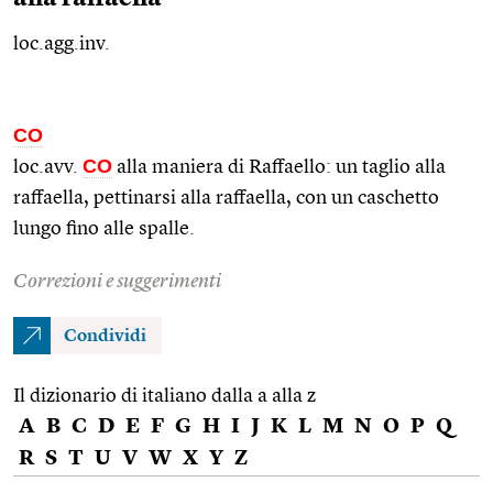
loc.agg.inv.
CO
CO
loc.avv.
alla maniera di Raffaello: un taglio alla
raffaella, pettinarsi alla raffaella, con un caschetto
lungo fino alle spalle.
Correzioni e suggerimenti
Condividi
Il dizionario di italiano dalla a alla z
A
B
C
D
E
F
G
H
I
J
K
L
M
N
O
P
Q
R
S
T
U
V
W
X
Y
Z