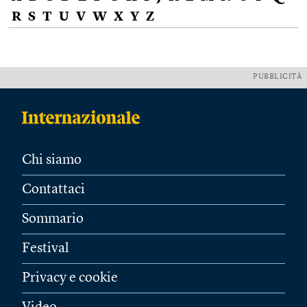
R
S
T
U
V
W
X
Y
Z
PUBBLICITÀ
Chi siamo
Contattaci
Sommario
Festival
Privacy e cookie