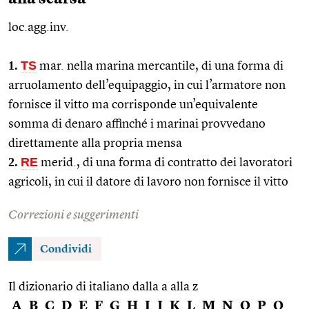
loc.agg.inv.
1.
TS
mar.
nella marina mercantile, di una forma di
arruolamento dell’equipaggio, in cui l’armatore non
fornisce il vitto ma corrisponde un’equivalente
somma di denaro affinché i marinai provvedano
direttamente alla propria mensa
2.
RE
merid.
, di una forma di contratto dei lavoratori
agricoli, in cui il datore di lavoro non fornisce il vitto
Correzioni e suggerimenti
Condividi
Il dizionario di italiano dalla a alla z
A
B
C
D
E
F
G
H
I
J
K
L
M
N
O
P
Q