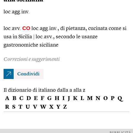
loc.agg.inv.
CO
loc.avv.
loc.agg.
inv., di pietanza, cucinata come si
usa in Sicilia
|
loc.avv.
, secondo le usanze
gastronomiche siciliane
Correzioni e suggerimenti
Condividi
Il dizionario di italiano dalla a alla z
A
B
C
D
E
F
G
H
I
J
K
L
M
N
O
P
Q
R
S
T
U
V
W
X
Y
Z