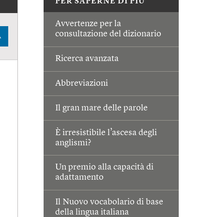
PER SAPERNE DI PIÙ
Avvertenze per la
consultazione del dizionario
A
Ricerca avanzata
Abbreviazioni
Il gran mare delle parole
È irresistibile l’ascesa degli
anglismi?
Un premio alla capacità di
adattamento
Il Nuovo vocabolario di base
della lingua italiana