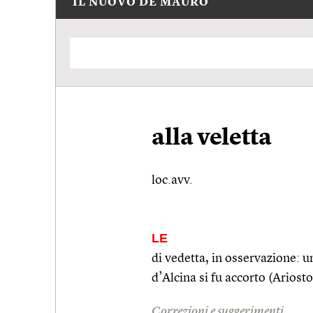
IL NUOVO DE MAURO
alla veletta
loc.avv.
LE
di vedetta, in osservazione: un
d’Alcina si fu accorto (Ariost
Correzioni e suggerimenti