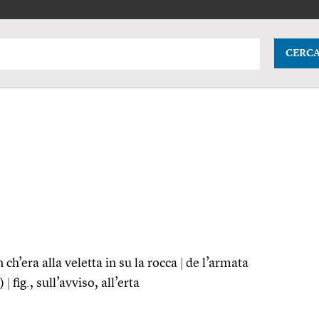
CERC
 ch’era alla veletta in su la rocca
|
de l’armata
o)
|
fig.
, sull’avviso, all’erta