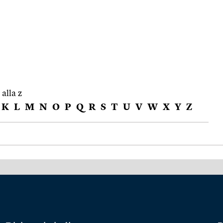
 alla z
K
L
M
N
O
P
Q
R
S
T
U
V
W
X
Y
Z