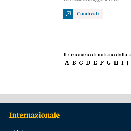
Condividi
Il dizionario di italiano dalla a
A
B
C
D
E
F
G
H
I
J