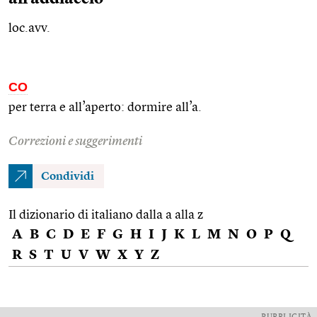
loc.avv.
CO
per terra e all’aperto: dormire all’a.
Correzioni e suggerimenti
Condividi
Il dizionario di italiano dalla a alla z
A
B
C
D
E
F
G
H
I
J
K
L
M
N
O
P
Q
R
S
T
U
V
W
X
Y
Z