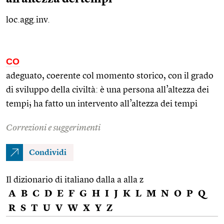
loc.agg.inv.
CO
adeguato, coerente col momento storico, con il grado
di sviluppo della civiltà: è una persona all’altezza dei
tempi; ha fatto un intervento all’altezza dei tempi
Correzioni e suggerimenti
Condividi
Il dizionario di italiano dalla a alla z
A
B
C
D
E
F
G
H
I
J
K
L
M
N
O
P
Q
R
S
T
U
V
W
X
Y
Z