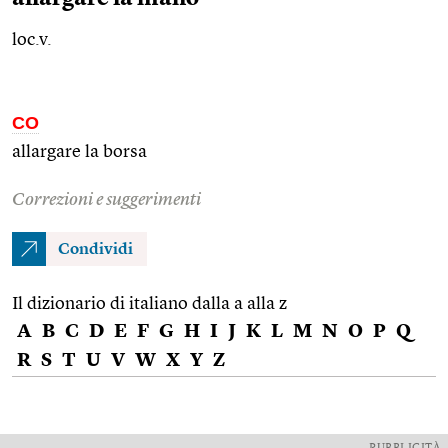
loc.v.
CO
allargare la borsa
Correzioni e suggerimenti
Condividi
Il dizionario di italiano dalla a alla z
A
B
C
D
E
F
G
H
I
J
K
L
M
N
O
P
Q
R
S
T
U
V
W
X
Y
Z