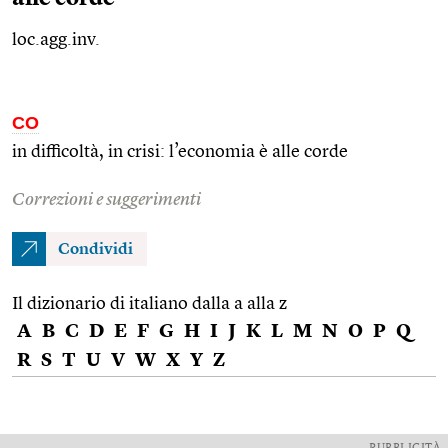
loc.agg.inv.
CO
in difficoltà, in crisi: l’economia è alle corde
Correzioni e suggerimenti
Condividi
Il dizionario di italiano dalla a alla z
A
B
C
D
E
F
G
H
I
J
K
L
M
N
O
P
Q
R
S
T
U
V
W
X
Y
Z