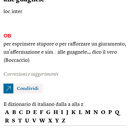
loc.inter.
OB
per esprimere stupore o per rafforzare un giuramento,
un’affermazione e
sim.
: alle guagnele… dico il vero
(Boccaccio).
Correzioni e suggerimenti
Condividi
Il dizionario di italiano dalla a alla z
A
B
C
D
E
F
G
H
I
J
K
L
M
N
O
P
Q
R
S
T
U
V
W
X
Y
Z