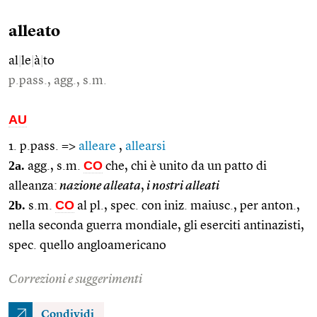
alleato
al
|
le
|
à
|
to
p.pass., agg., s.m.
AU
1. p.pass. =>
alleare
,
allearsi
2a.
CO
agg., s.m.
che, chi è unito da un patto di
alleanza:
nazione alleata
,
i nostri alleati
2b.
CO
s.m.
al pl., spec. con iniz. maiusc., per anton.,
nella seconda guerra mondiale, gli eserciti antinazisti,
spec. quello angloamericano
Correzioni e suggerimenti
Condividi