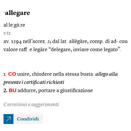
allegare
1
al
|
le
|
gà
|
re
v.tr.
av. 1294 nell'accez. 2; dal lat. allēgāre, comp. di ad- con
valore raff. e legāre “delegare, inviare come legato”.
CO
1.
unire, chiudere nella stessa busta:
allego alla
presente i certificati richiesti
2.
BU
addurre, portare a giustificazione
Correzioni e suggerimenti
Condividi