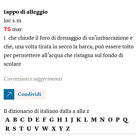
tappo di alleggio
loc.s.m.
TS
mar.
t. che chiude il foro di drenaggio di un’imbarcazione e
che, una volta tirata in secco la barca, può essere tolto
per permettere all’acqua che ristagna sul fondo di
scolare
Correzioni e suggerimenti
Condividi
Il dizionario di italiano dalla a alla z
A
B
C
D
E
F
G
H
I
J
K
L
M
N
O
P
Q
R
S
T
U
V
W
X
Y
Z