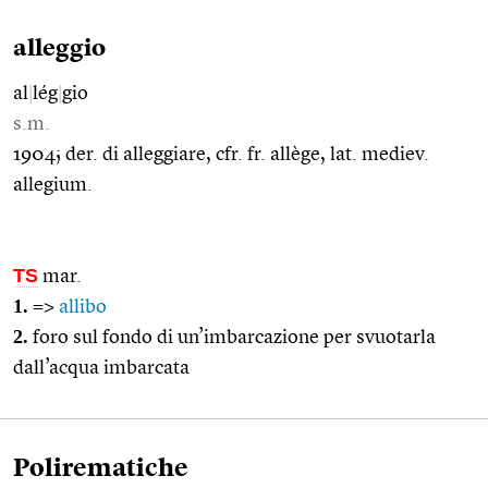
alleggio
al
|
lég
|
gio
s.m.
1904; der. di alleggiare, cfr. fr. allège, lat. mediev.
allegium.
TS
mar.
1.
=>
allibo
2.
foro sul fondo di un’imbarcazione per svuotarla
dall’acqua imbarcata
Polirematiche