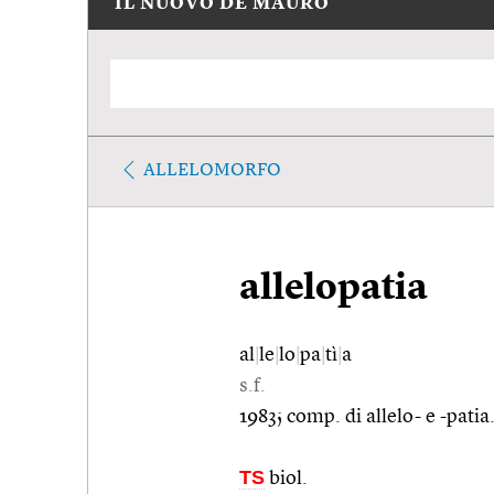
IL NUOVO DE MAURO
ALLELOMORFO
allelopatia
al
|
le
|
lo
|
pa
|
tì
|
a
s.f.
1983; comp. di allelo- e -patia
TS
biol.