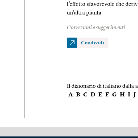
l’effetto sfavorevole che deriv
un’altra pianta
Correzioni e suggerimenti
Condividi
Il dizionario di italiano dalla a
A
B
C
D
E
F
G
H
I
J