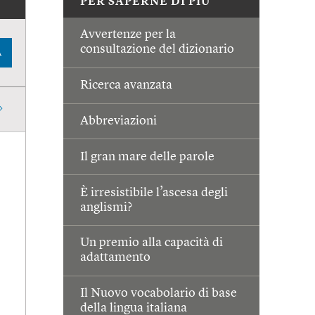
PER SAPERNE DI PIÙ
Avvertenze per la
consultazione del dizionario
A
Ricerca avanzata
Abbreviazioni
Il gran mare delle parole
È irresistibile l’ascesa degli
anglismi?
Un premio alla capacità di
adattamento
Il Nuovo vocabolario di base
della lingua italiana