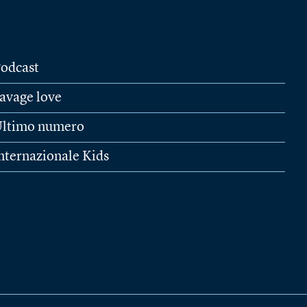
odcast
avage love
ltimo numero
nternazionale Kids