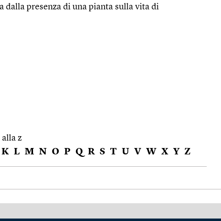
a dalla presenza di una pianta sulla vita di
 alla z
K
L
M
N
O
P
Q
R
S
T
U
V
W
X
Y
Z