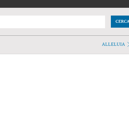
CERC
ALLELUIA
.